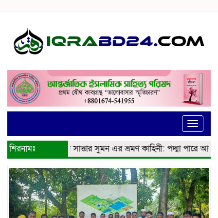
Toggle
naviga
শিরনামঃ
কবি আব্দুস সাত্তার সুমন এর ভ্রমণ কাহিনী: পদ্মা পারে আনন্দ ভ্রমন